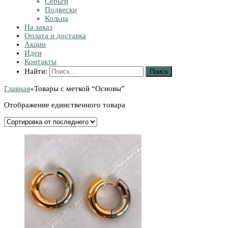
Серьги
Подвески
Кольца
На заказ
Оплата и доставка
Акции
Идеи
Контакты
Найти:
Главная
»
Товары с меткой “Основы”
Отображение единственного товара