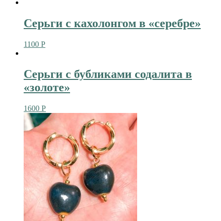
Серьги с кахолонгом в «серебре»
1100
Р
Серьги с бубликами содалита в
«золоте»
1600
Р