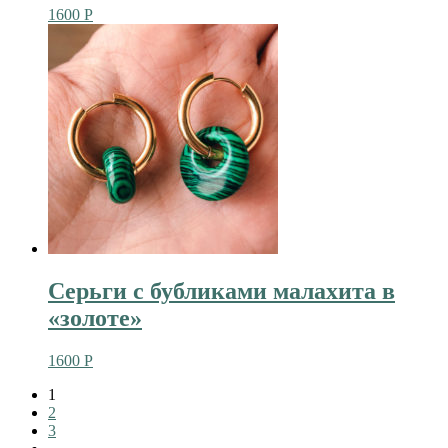
1600
Р
Серьги с бубликами малахита в
«золоте»
1600
Р
1
2
3