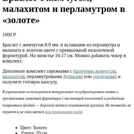
малахитом и перламутром в
«золоте»
1000
Р
Браслет с жемчугом 8-9 мм. и вставками из перламутра и
малахита в золотом цвете с премиальной позолоченой
фурнитурой. На запястье 16-17 см. Можно добавить чокер в
комплект.
Дополните комплект сережками с
барочным жемчугом
,
малахитом
, перламутровыми
буликами
или
сердечками
и
получите готовую капсулу.
В украшениях используются натуральные полудрагоценные камни и
премиальная латунная фурнитура с настоящей позолотой и родиевым
покрытием (родий — дорогой металл платиновой группы). Не темнеет, не
чернеет и не окисляется
при правильном уходе
.
Цвет
:
Золото
Длина
:
20 см.