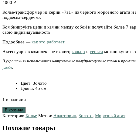
4000
Р
Колье-трансформер из серии «7в1» из черного морозного агата и а
подвеска-сердечко.
Комбинируйте цепи и камни между собой и получайте более 7 вари
свою индивидуальность.
Подробнее —
как это работает
.
Аксессуары в комплект не входят,
кольцо
и
серьги
можно купить от
В украшениях используются натуральные полудрагоценные камни и премиал
уходе
.
Цвет
:
Золото
Длина
:
45 см.
1 в наличии
В корзину
Категория:
Колье
Метки:
Авантюрин
,
Золото
,
Морозный агат
Похожие товары