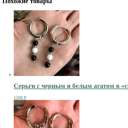
Похожие товары
Серьги с черным и белым агатом в «с
1500
Р