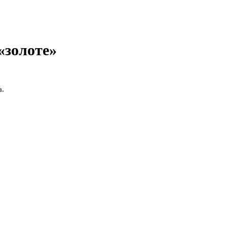
«золоте»
а.