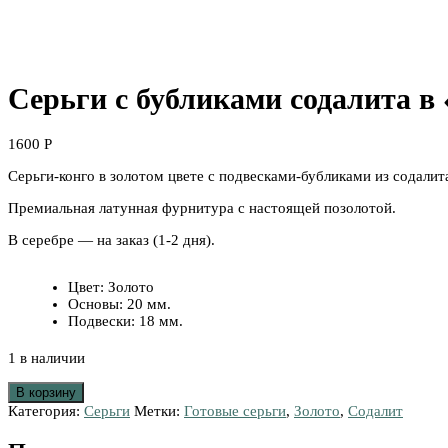
Серьги с бубликами содалита в 
1600
Р
Серьги-конго в золотом цвете с подвесками-бубликами из содалит
Премиальная латунная фурнитура с настоящей позолотой.
В серебре — на заказ (1-2 дня).
Цвет
:
Золото
Основы
:
20 мм.
Подвески
:
18 мм.
1 в наличии
В корзину
Категория:
Серьги
Метки:
Готовые серьги
,
Золото
,
Содалит