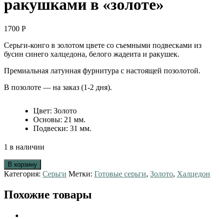
ракушками в «золоте»
1700
Р
Серьги-конго в золотом цвете со съемными подвесками из
бусин синего халцедона, белого жадеита и ракушек.
Премиальная латунная фурнитура с настоящей позолотой.
В позолоте — на заказ (1-2 дня).
Цвет
:
Золото
Основы
:
21 мм.
Подвески
:
31 мм.
1 в наличии
В корзину
Категория:
Серьги
Метки:
Готовые серьги
,
Золото
,
Халцедон
Похожие товары