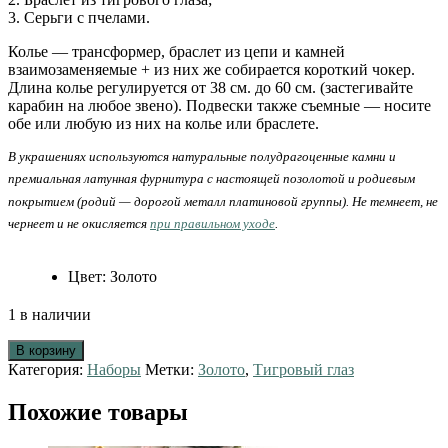
3. Серьги с пчелами.
Колье — трансформер, браслет из цепи и камней
взаимозаменяемые + из них же собирается короткий чокер.
Длина колье регулируется от 38 см. до 60 см. (застегивайте
карабин на любое звено). Подвески также съемные — носите
обе или любую из них на колье или браслете.
В украшениях используются натуральные полудрагоценные камни и
премиальная латунная фурнитура с настоящей позолотой и родиевым
покрытием (родий — дорогой металл платиновой группы). Не темнеет, не
чернеет и не окисляется
при правильном уходе
.
Цвет
:
Золото
1 в наличии
В корзину
Категория:
Наборы
Метки:
Золото
,
Тигровый глаз
Похожие товары