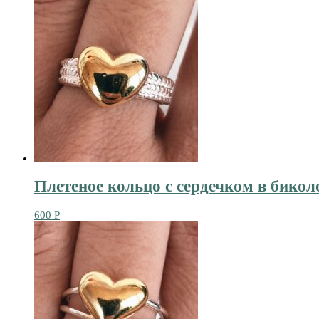
Плетеное кольцо с сердечком в бикол
600
Р