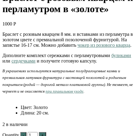
перламутром в «золоте»
1000
Р
Браслет с розовым кварцем 8 мм. и вставками из перламутра в
золотом цвете с премиальной позолоченой фурнитурой. На
запястье 16-17 см. Можно добавить
чокер из розового кварца
.
Дополните комплект сережками с перламутровыми
буликами
или
сердечками
и получите готовую капсулу.
В украшениях используются натуральные полудрагоценные камни и
премиальная латунная фурнитура с настоящей позолотой и родиевым
покрытием (родий — дорогой металл платиновой группы). Не темнеет, не
чернеет и не окисляется
при правильном уходе
.
Цвет
:
Золото
Длина
:
20 см.
2 в наличии
Quantity