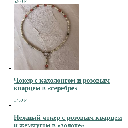
5200
Р
Чокер с кахолонгом и розовым
кварцем в «серебре»
1750
Р
Нежный чокер с розовым кварцем
и жемчугом в «золоте»