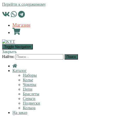
Перейти к содержимому
Магазин
Toggle Navigation
Закрыть
Найти:
Каталог
Наборы
Колье
Чокеры
Цепи
Браслеты
Серьги
Подвески
Кольца
На заказ