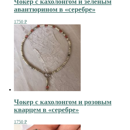
Чокер с кахолонгом и зеленым
авантюрином в «серебре»
1750
Р
Чокер с кахолонгом и розовым
кварцем в «серебре»
1750
Р