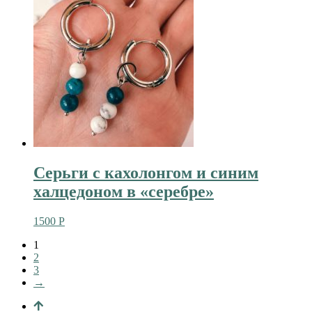
Серьги с кахолонгом и синим
халцедоном в «серебре»
1500
Р
1
2
3
→