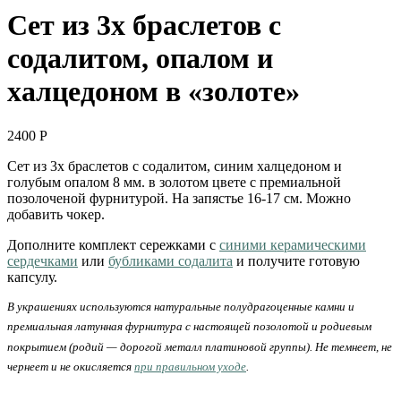
Сет из 3х браслетов с
содалитом, опалом и
халцедоном в «золоте»
2400
Р
Сет из 3х браслетов с содалитом, синим халцедоном и
голубым опалом 8 мм. в золотом цвете с премиальной
позолоченой фурнитурой. На запястье 16-17 см. Можно
добавить чокер.
Дополните комплект сережками с
синими керамическими
сердечками
или
бубликами содалита
и получите готовую
капсулу.
В украшениях используются натуральные полудрагоценные камни и
премиальная латунная фурнитура с настоящей позолотой и родиевым
покрытием (родий — дорогой металл платиновой группы). Не темнеет, не
чернеет и не окисляется
при правильном уходе
.