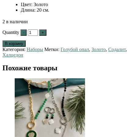
Цвет
:
Золото
Длина
:
20 см.
2 в наличии
Quantity
В корзину
Категория:
Наборы
Метки:
Голубой опал
,
Золото
,
Содалит
,
Халцедон
Похожие товары