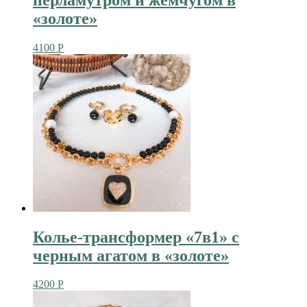
«золоте»
4100
Р
Колье-трансформер «7в1» с
черным агатом в «золоте»
4200
Р