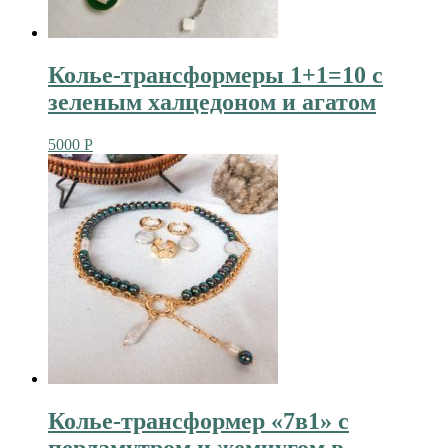
Колье-трансформеры 1+1=10 с
зеленым халцедоном и агатом
5000
Р
Колье-трансформер «7в1» с
перламутром и жемчугом в