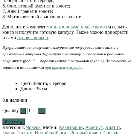
5. Черный агат в серебре;
6. Фиолетовый аметист в золоте;
7. Алый гранат в золоте;
8. Мятно-зеленый авантюрин в золоте.
Дополните комплект
миниатюрными подвесками
на серьги-
конго и получите готовую капсулу. Также можно приобрести
и сами
основы-кольца
.
В украшениях используются натуральные полудрагоценные камни и
премиальная латунная фурнитура с настоящей позолотой и родиевым
покрытием (родий — дорогой металл платиновой группы). Не темнеет, не
чернеет и не окисляется
при правильном уходе
.
Цвет
:
Золото, Серебро
Длина
:
38 см.
8 в наличии
Quantity
В корзину
Категория:
Чокеры
Метки:
Авантюрин
,
Аметист
,
Апатит
,
Гранат
,
Золото
,
Индийский агат
,
Розовый кварц
,
Сапфир
,