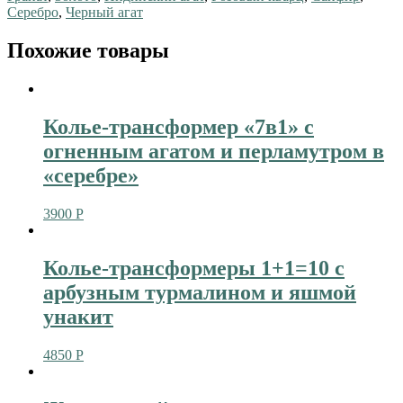
Серебро
,
Черный агат
Похожие товары
Колье-трансформер «7в1» с
огненным агатом и перламутром в
«серебре»
3900
Р
Колье-трансформеры 1+1=10 с
арбузным турмалином и яшмой
унакит
4850
Р