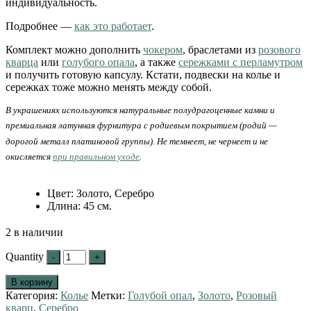
индивидуальность.
Подробнее —
как это работает
.
Комплект можно дополнить
чокером
, браслетами из
розового
кварца
или
голубого опала
, а также
сережками с перламутром
и получить готовую капсулу. Кстати, подвески на колье и
сережках тоже можно менять между собой.
В украшениях используются натуральные полудрагоценные камни и
премиальная латунная фурнитура с родиевым покрытием (родий —
дорогой металл платиновой группы). Не темнеет, не чернеет и не
окисляется
при правильном уходе
.
Цвет
:
Золото, Серебро
Длина
:
45 см.
2 в наличии
Quantity
В корзину
Категория:
Колье
Метки:
Голубой опал
,
Золото
,
Розовый
кварц
,
Серебро