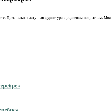
вете. Премиальная латунная фурнитура с родиевым покрытием. Мож
серебре»
еребре»